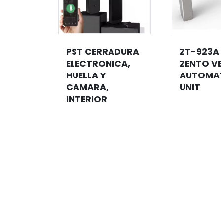
PST CERRADURA
ZT-923A
-03-
ELECTRONICA,
ZENTO V
G
HUELLA Y
AUTOMA
CAMARA,
UNIT
INTERIOR