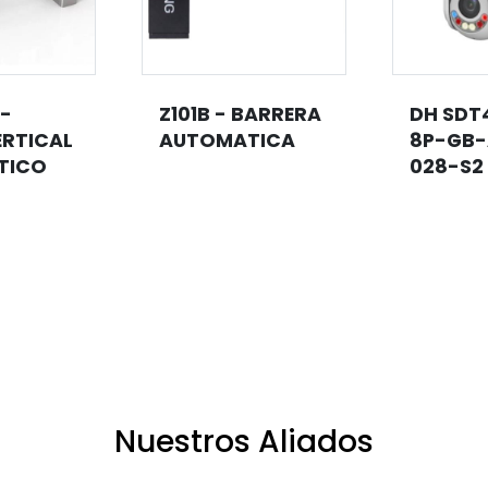
 -
Z101B - BARRERA
DH SDT
ERTICAL
AUTOMATICA
8P-GB-
TICO
028-S2
Nuestros Aliados