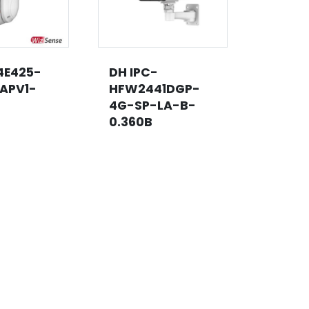
4E425-
DH IPC-
DH SD
APV1-
HFW2441DGP-
8P-MB
4G-SP-LA-B-
0280
0.360B